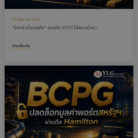
05 มิถุนายน 2569
“ไทยช่วยไทยพลัส” จะพลัส SET50 ได้ขนาดไหน?
อ่านเพิ่มเติม