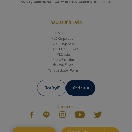
653/19 ซอยสวนพลู 1 แขวงทุ่งมหาเมฆ เขตสาทร กทม. 10120
กลุ่มบริษัทในเครือ
YLG Bullion
YLG Corporation
YLG Singapore
YLG Gold Crest DMCC
YLG Asia
คำถามที่พบบ่อย
ร่วมงานกับเรา
Whistleblower Form
เปิดบัญชี
เข้าสู่ระบบ
ติดตามเรา