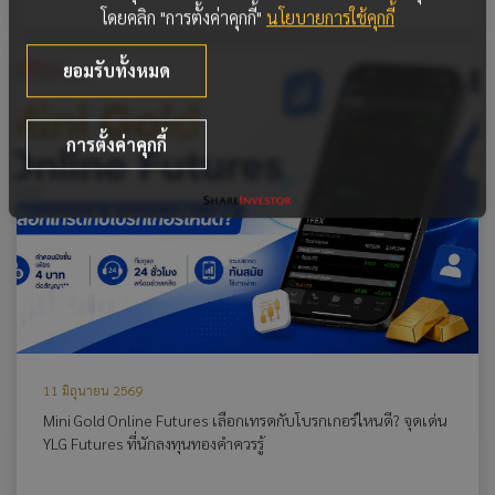
โดยคลิก "การตั้งค่าคุกกี้"
นโยบายการใช้คุกกี้
ยอมรับทั้งหมด
การตั้งค่าคุกกี้
11 มิถุนายน 2569
Mini Gold Online Futures เลือกเทรดกับโบรกเกอร์ไหนดี? จุดเด่น
YLG Futures ที่นักลงทุนทองคำควรรู้