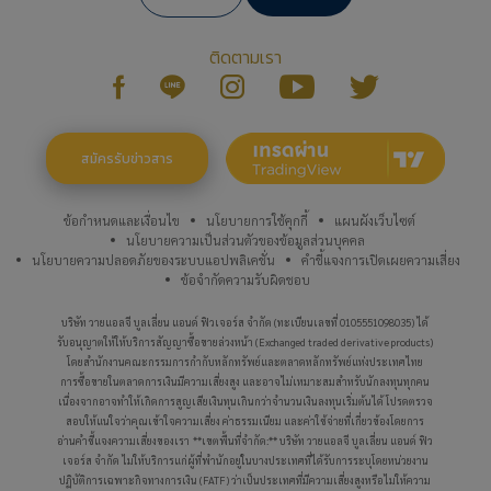
ติดตามเรา
สมัครรับข่าวสาร
ข้อกำหนดและเงื่อนไข
นโยบายการใช้คุกกี้
แผนผังเว็บไซต์
นโยบายความเป็นส่วนตัวของข้อมูลส่วนบุคคล
นโยบายความปลอดภัยของระบบแอปพลิเคชั่น
คำชี้แจงการเปิดเผยความเสี่ยง
ข้อจำกัดความรับผิดชอบ
บริษัท วายแอลจี บูลเลี่ยน แอนด์ ฟิวเจอร์ส จำกัด (ทะเบียนเลขที่ 0105551098035) ได้
รับอนุญาตให้ให้บริการสัญญาซื้อขายล่วงหน้า (Exchanged traded derivative products)
โดยสำนักงานคณะกรรมการกำกับหลักทรัพย์และตลาดหลักทรัพย์แห่งประเทศไทย
การซื้อขายในตลาดการเงินมีความเสี่ยงสูง และอาจไม่เหมาะสมสำหรับนักลงทุนทุกคน
เนื่องจากอาจทำให้เกิดการสูญเสียเงินทุนเกินกว่าจำนวนเงินลงทุนเริ่มต้นได้ โปรดตรวจ
สอบให้แน่ใจว่าคุณเข้าใจความเสี่ยง ค่าธรรมเนียม และค่าใช้จ่ายที่เกี่ยวข้องโดยการ
ทองคำแท่งรายใหญ่
อ่านคำชี้แจงความเสี่ยงของเรา
**เขตพื้นที่จำกัด:** บริษัท วายแอลจี บูลเลี่ยน แอนด์ ฟิว
เจอร์ส จำกัด ไม่ให้บริการแก่ผู้ที่พำนักอยู่ในบางประเทศที่ได้รับการระบุโดยหน่วยงาน
ปฏิบัติการเฉพาะกิจทางการเงิน (FATF) ว่าเป็นประเทศที่มีความเสี่ยงสูงหรือไม่ให้ความ
ออมทอง By YLG
ซื้อ-ขายทองคำแท่ง