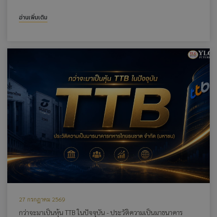
อ่านเพิ่มเติม
27 กรกฎาคม 2569
กว่าจะมาเป็นหุ้น TTB ในปัจจุบัน - ประวัติความเป็นมาธนาคาร