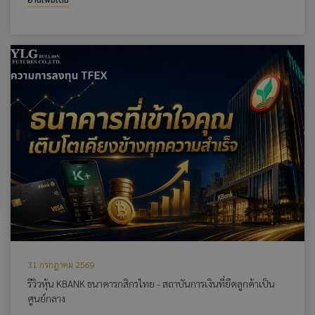
อ่านเพิ่มเติม
31 กรกฎาคม 2569
รีวิวหุ้น KBANK ธนาคารกสิกรไทย - สถาบันการเงินที่ยึดลูกค้าเป็น
ศูนย์กลาง