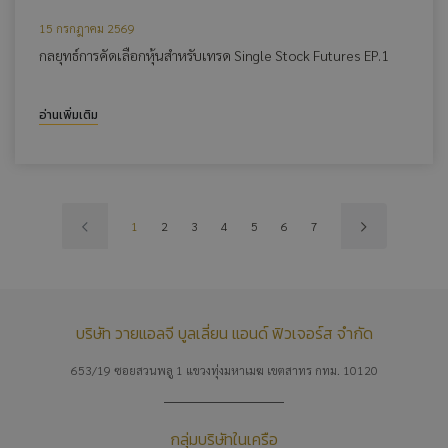
15 กรกฎาคม 2569
กลยุทธ์การคัดเลือกหุ้นสำหรับเทรด Single Stock Futures EP.1
อ่านเพิ่มเติม
1
2
3
4
5
6
7
บริษัท วายแอลจี บูลเลี่ยน แอนด์ ฟิวเจอร์ส จำกัด
653/19 ซอยสวนพลู 1 แขวงทุ่งมหาเมฆ เขตสาทร กทม. 10120
กลุ่มบริษัทในเครือ