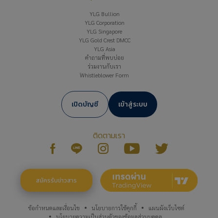
YLG Bullion
YLG Corporation
YLG Singapore
YLG Gold Crest DMCC
YLG Asia
คำถามที่พบบ่อย
ร่วมงานกับเรา
Whistleblower Form
เปิดบัญชี
เข้าสู่ระบบ
ติดตามเรา
สมัครรับข่าวสาร
ข้อกำหนดและเงื่อนไข
นโยบายการใช้คุกกี้
แผนผังเว็บไซต์
นโยบายความเป็นส่วนตัวของข้อมูลส่วนบุคคล