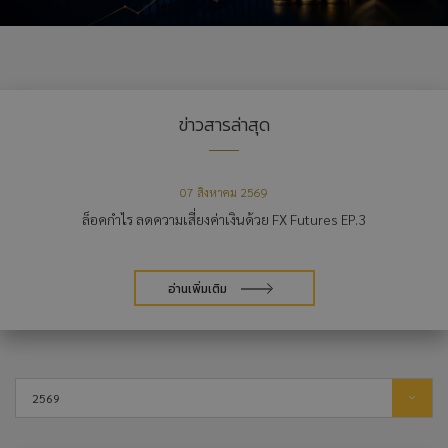
ข่าวสารล่าสุด
07 สิงหาคม 2569
ล็อคกำไร ลดความเสี่ยงค่าเงินด้วย FX Futures EP.3
อ่านเพิ่มเติม