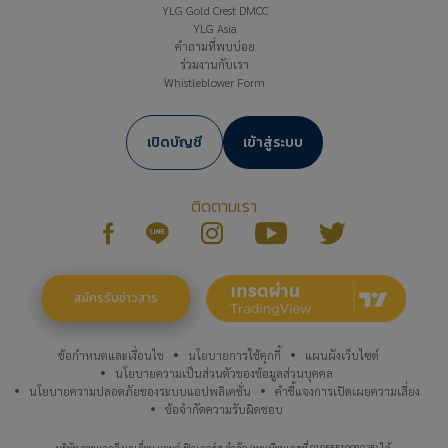
YLG Gold Crest DMCC
YLG Asia
คำถามที่พบบ่อย
ร่วมงานกับเรา
Whistleblower Form
เปิดบัญชี
เข้าสู่ระบบ
ติดตามเรา
สมัครรับข่าวสาร
ข้อกำหนดและเงื่อนไข
นโยบายการใช้คุกกี้
แผนผังเว็บไซต์
นโยบายความเป็นส่วนตัวของข้อมูลส่วนบุคคล
นโยบายความปลอดภัยของระบบแอปพลิเคชั่น
คำชี้แจงการเปิดเผยความเสี่ยง
ข้อจำกัดความรับผิดชอบ
บริษัท วายแอลจี บูลเลี่ยน แอนด์ ฟิวเจอร์ส จำกัด (ทะเบียนเลขที่ 0105551098035) ได้