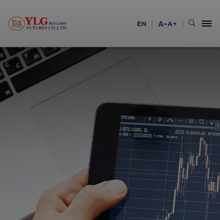
EN
A-
A+