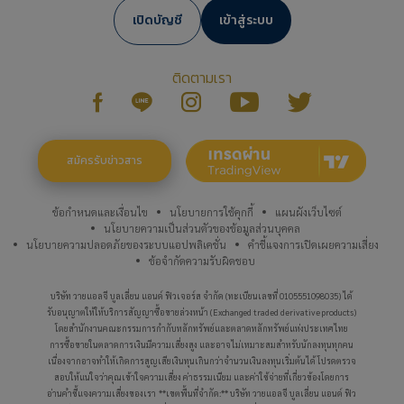
เปิดบัญชี
เข้าสู่ระบบ
ติดตามเรา
สมัครรับข่าวสาร
ข้อกำหนดและเงื่อนไข
นโยบายการใช้คุกกี้
แผนผังเว็บไซต์
นโยบายความเป็นส่วนตัวของข้อมูลส่วนบุคคล
นโยบายความปลอดภัยของระบบแอปพลิเคชั่น
คำชี้แจงการเปิดเผยความเสี่ยง
ข้อจำกัดความรับผิดชอบ
บริษัท วายแอลจี บูลเลี่ยน แอนด์ ฟิวเจอร์ส จำกัด (ทะเบียนเลขที่ 0105551098035) ได้
รับอนุญาตให้ให้บริการสัญญาซื้อขายล่วงหน้า (Exchanged traded derivative products)
โดยสำนักงานคณะกรรมการกำกับหลักทรัพย์และตลาดหลักทรัพย์แห่งประเทศไทย
การซื้อขายในตลาดการเงินมีความเสี่ยงสูง และอาจไม่เหมาะสมสำหรับนักลงทุนทุกคน
เนื่องจากอาจทำให้เกิดการสูญเสียเงินทุนเกินกว่าจำนวนเงินลงทุนเริ่มต้นได้ โปรดตรวจ
สอบให้แน่ใจว่าคุณเข้าใจความเสี่ยง ค่าธรรมเนียม และค่าใช้จ่ายที่เกี่ยวข้องโดยการ
ทองคำแท่งรายใหญ่
อ่านคำชี้แจงความเสี่ยงของเรา
**เขตพื้นที่จำกัด:** บริษัท วายแอลจี บูลเลี่ยน แอนด์ ฟิว