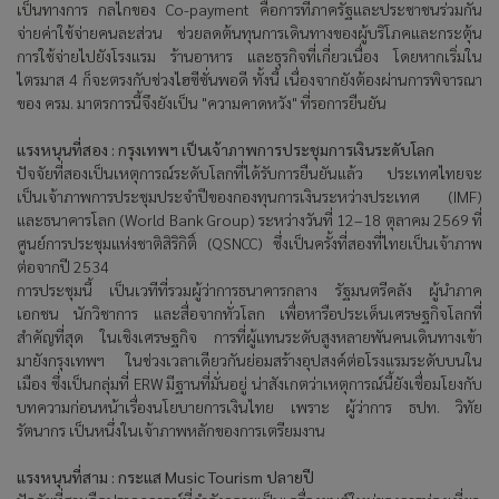
เป็นทางการ กลไกของ
Co-payment
คือการที่ภาครัฐและประชาชนร่วมกัน
จ่ายค่าใช้จ่ายคนละส่วน ช่วยลดต้นทุนการเดินทางของผู้บริโภคและกระตุ้น
การใช้จ่ายไปยังโรงแรม ร้านอาหาร และธุรกิจที่เกี่ยวเนื่อง โดยหากเริ่มใน
ไตรมาส
4
ก็จะตรงกับช่วงไฮซีซั่นพอดี ทั้งนี้ เนื่องจากยังต้องผ่านการพิจารณา
ของ ครม. มาตรการนี้จึงยังเป็น "ความคาดหวัง" ที่รอการยืนยัน
แรงหนุนที่สอง : กรุงเทพฯ เป็นเจ้าภาพการประชุมการเงินระดับโลก
ปัจจัยที่สองเป็นเหตุการณ์ระดับโลกที่ได้รับการยืนยันแล้ว ประเทศไทยจะ
เป็นเจ้าภาพการประชุมประจำปีของกองทุนการเงินระหว่างประเทศ (IMF)
และธนาคารโลก (
World Bank Group)
ระหว่างวันที่
12–18
ตุลาคม
2569
ที่
ศูนย์การประชุมแห่งชาติสิริกิติ์ (
QSNCC)
ซึ่งเป็นครั้งที่สองที่ไทยเป็นเจ้าภาพ
ต่อจากปี
2534
การประชุมนี้ เป็นเวทีที่รวมผู้ว่าการธนาคารกลาง รัฐมนตรีคลัง ผู้นำภาค
เอกชน นักวิชาการ และสื่อจากทั่วโลก เพื่อหารือประเด็นเศรษฐกิจโลกที่
สำคัญที่สุด ในเชิงเศรษฐกิจ การที่ผู้แทนระดับสูงหลายพันคนเดินทางเข้า
มายังกรุงเทพฯ ในช่วงเวลาเดียวกันย่อมสร้างอุปสงค์ต่อโรงแรมระดับบนใน
เมือง ซึ่งเป็นกลุ่มที่ ERW
มีฐานที่มั่นอยู่ น่าสังเกตว่าเหตุการณ์นี้ยังเชื่อมโยงกับ
บทความก่อนหน้าเรื่องนโยบายการเงินไทย เพราะ ผู้ว่าการ ธปท. วิทัย
รัตนากร เป็นหนึ่งในเจ้าภาพหลักของการเตรียมงาน
แรงหนุนที่สาม : กระแส
Music Tourism
ปลายปี