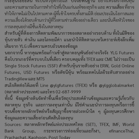
กระตุ้นระยะสั้น
ที่เป็นตัวจุดกระแส
ปัจจัยพื้นฐาน
อย่างโครงสร้างต้นทุน
และความสามารถในการทำกำไรที่เป็นแก่นแท้ของธุรกิจ และ
ความเสี่ยง
ที่อาจ
ทำให้ภาพไม่เป็นไปตามคาด ผู้ที่เข้าใจครบทั้งสามมิติ ย่อมประเมินโอกาสและ
ความเสี่ยงได้รอบด้านกว่าผู้ที่วิ่งตามข่าวเพียงอย่างเดียว และนั่นคือหัวใจของ
การลงทุนอย่างมีชั้นเชิงในตลาดทุน
สำหรับผู้ที่ต้องการติดตามพัฒนาการของตลาดอย่างรอบด้าน ทั้งในมิติของ
หุ้นรายตัว ค่าเงิน และโลหะมีค่า แนะนำให้ติดตามบทวิเคราะห์เชิงลึกเพิ่ม
เติมจาก
YLG
เพื่อความครบถ้วนของข้อมูล
นอกจากนี้ หากคุณพร้อมก้าวเข้าสู่ตลาดอนุพันธ์อย่างจริงจัง
YLG Futures
คือโบรกเกอร์ที่ครบจบในที่เดียว ครอบคลุมทั้ง
TFEX
และ
CME
ไม่ว่าจะเป็น
Single Stock Futures (SSF)
สำหรับหุ้นรายตัวอย่าง
ERW, Gold Online
Futures, USD Futures
หรือดัชนีหุ้น พร้อมเทคโนโลยีระดับสากลอย่าง
TradingView
และ
MT5
สนใจติดต่อได้เลยที่
Line @ylgfutures (TFEX)
หรือ
@ylgglobalmarket
(
ตลาดต่างประเทศ) และโทร
02-687-9999
ทั้งนี้ ข้อมูลข้างต้นจัดทำขึ้นเพื่อวัตถุประสงค์ด้านข้อมูลและความรู้เกี่ยวกับ
ตลาดทุน ธุรกิจ และการลงทุนเท่านั้น มิใช่คำแนะนำการลงทุนหรือการชี้
ชวนซื้อขายหลักทรัพย์หรือสัญญาซื้อขายล่วงหน้าใด ๆ ผู้ลงทุนควรศึกษา
ข้อมูลและความเสี่ยงก่อนตัดสินใจลงทุน
Sources:
ตลาดหลักทรัพย์แห่งประเทศไทย (
SET), TFEX, IMF, World
Bank Group,
กระทรวงการท่องเที่ยวและกีฬา
,
efinanceThai,
Prachachat, Kaohoon, Post Today