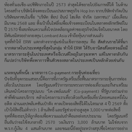
ห้องทั่วเอเชีย-แปซิฟิกภายในปี
2573
ล่าสุดได้ขยายไปยังเกาหลีใต้ ในด้าน
โครงสร้าง บริษัทได้จดทะเบียนแปรสภาพธุรกิจ
Hop Inn
จากบริษัทจำกัดเป็น
บริษัทมหาชนในชื่อ "บริษัท ฮ็อป อินน์ โฮเต็ล จำกัด (มหาชน)" เมื่อเดือน
มีนาคม
2568
และ ตั้งเป้ายื่นไฟลิ่งเพื่อเข้าจดทะเบียนในตลาดหลักทรัพย์ใน
ปี
2570
ซึ่งสะท้อนความตั้งใจปลดล็อกมูลค่าของธุรกิจบัดเจ็ตในอนาคต โดย
มีพันธมิตรอย่างกองทุน
Lombard Asia
เข้าถือหุ้นบางส่วนแล้ว
จุดที่ทำให้ ERW
แตกต่างจากคู่แข่งในเชิงการลงทุน คือ
สัดส่วนรายได้ที่มา
จากตลาดในประเทศสูงที่สุดในกลุ่ม
ทำให้
ERW
ได้รับอานิสงส์โดยตรงเมื่อมี
มาตรการกระตุ้นในประเทศหรืออีเวนต์ใหญ่ในกรุงเทพฯ แต่ในทางกลับกัน
ก็แปลว่าบริษัทพึ่งพาการฟื้นตัวของตลาดในประเทศเป็นหลักด้วยเช่นกัน
แรงหนุนที่หนึ่ง : มาตรการ
Co-payment
กระตุ้นท่องเที่ยว
ปัจจัยที่จุดกระแสรอบนี้คือการที่ภาครัฐเตรียมรื้อฟื้นมาตรการกระตุ้นการท่อง
เที่ยวในประเทศ โดยรัฐมนตรีว่าการกระทรวงการท่องเที่ยวและกีฬาเตรียม
เดินหน้าโครงการรูปแบบ "โค-เพย์เมนต์" (Co-payment)
ที่รัฐบาลร่วมจ่าย
ค่าที่พักและบริการ คล้ายโครงการเราเที่ยวด้วยกันหรือเที่ยวไทยคนละครึ่งใน
อดีต ผ่านแอปพลิเคชันเป๋าตัง คาดเปิดจองสิทธิ์ได้ในไตรมาส
4
ปี
2569
ตั้ง
เป้าให้สิทธิ์ไม่ต่ำกว่า
1
ล้านสิทธิ์ และรัฐช่วยจ่ายสูงสุด
3,000
บาทต่อสิทธิ์
จุดที่ต้องระบุให้ถูกต้องเพื่อความแม่นยำคือแหล่งงบประมาณ โดยรัฐมนตรี
ยืนยันว่าจะใช้งบกลางปี 2570
วงเงินราว
3,000
ล้านบาท ไม่ใช่งบจาก
พ.ร.ก.กู้เงิน
4
แสนล้านบาท และขณะนี้ยังอยู่ระหว่างสรุปชื่อโครงการอย่าง