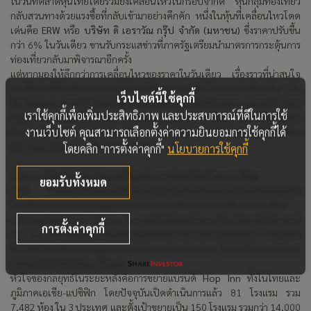
ในวันที่ตลาดหุ้นไทยโดยรวมยังเคลื่อนไหวในกรอบจำกัด หุ้นกลุ่มท่องเที่ยว
กลับสวนทางด้วยแรงซื้อที่กลับเข้ามาอย่างคึกคัก หนึ่งในหุ้นที่เคลื่อนไหวโดด
เด่นคือ
ERW
หรือ
บริษัท ดิ เอราวัณ กรุ๊ป จำกัด (มหาชน)
ซึ่งราคาปรับขึ้น
กว่า
6%
ในวันเดียว ขานรับกระแสข่าวที่ภาครัฐเตรียมนำมาตรการกระตุ้นการ
ท่องเที่ยวกลับมาพิจารณาอีกครั้ง
แต่หากมองให้ลึกกว่าการเคลื่อนไหวของราคาในวันเดียว เรื่องราวที่น่าสนใจ
กว่าคือการที่ปัจจัยบวกหลายอย่างกำลังมาบรรจบกันในช่วงเวลาเดียวกัน นั่น
เว็บไซต์นี้ใช้คุกกี้
คือ
ไตรมาส
4
ของปี
2569
ซึ่งโดยปกติเป็นช่วงไฮซีซั่นของการท่องเที่ยวไทย
เราใช้คุกกี้เพื่อเพิ่มประสิทธิภาพ และประสบการณ์ที่ดีในการใช้
อยู่แล้ว และในปีนี้ยังมีเหตุการณ์พิเศษมาเสริมอีกหลายชั้น บทความนี้จะพา
งานเว็บไซต์ คุณสามารถเลือกตั้งค่าความยินยอมการใช้คุกกี้ได้
ทำความรู้จัก
ERW
ในฐานะกรณีศึกษาของการลงทุนในธีมการท่องเที่ยว พร้อม
อธิบายแนวคิดและเครื่องมือที่เกี่ยวข้อง
โดยคลิก "การตั้งค่าคุกกี้"
นโยบายการใช้คุกกี้
ทำความรู้จัก
ERW
หุ้นโรงแรมที่ผูกกับการท่องเที่ยวไทยมากที่สุด
ยอมรับทั้งหมด
ERW
ดำเนินธุรกิจโรงแรมที่ครอบคลุมตั้งแต่ระดับบนจนถึงระดับประหยัด
โดยมีจุดเด่นจากการผสมผสานระหว่างรายได้จากนักท่องเที่ยวต่างชาติใน
กลุ่มโรงแรมระดับกลางถึงบน กับการเติบโตของโรงแรมบัดเจ็ตภายใต้แบรนด์
การตั้งค่าคุกกี้
Hop Inn
ซึ่งช่วยเพิ่มความเสถียรและศักยภาพการเติบโตระยะยาว พอร์ตโฟ
ลิโอจึงมีตั้งแต่โรงแรมหรูอย่าง
Grand Hyatt Erawan
ไปจนถึงแบรนด์ราคา
ประหยัดที่บริษัทพัฒนาขึ้นเอง
หัวใจของกลยุทธ์ในระยะหลังคือการขยายแบรนด์
Hop Inn
ทั้งในไทยและ
ภูมิภาคเอเชีย-แปซิฟิก โดยปัจจุบันเปิดดำเนินการแล้ว
81
โรงแรม รวม
7,482
ห้อง ใน
3
ประเทศ และตั้งเป้าขยายเป็น
150
โรงแรม รวมกว่า
14,000