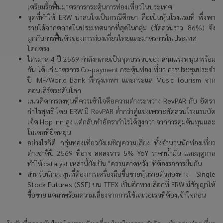
เตรียมรื้อฟื้นมาตรการกระตุ้นการท่องเที่ยวในประเทศ
จุดที่ทำให้ ERW
น่าสนใจเป็นกรณีศึกษา คือเป็นหุ้นโรงแรมที่
พึ่งพา
รายได้จากตลาดในประเทศมากที่สุดในกลุ่ม
(
สัดส่วนราว
86%)
จึง
ผูกกับการฟื้นตัวของการท่องเที่ยวไทยและมาตรการในประเทศ
โดยตรง
ไตรมาส 4
ปี
2569
กำลังกลายเป็นจุดบรรจบของ
สามแรงหนุน
พร้อม
กัน ได้แก่ มาตรการ
Co-payment
กระตุ้นท่องเที่ยว การประชุมประจำ
ปี
IMF/World Bank
ที่กรุงเทพฯ และกระแส
Music Tourism
จาก
คอนเสิร์ตระดับโลก
แนวคิดการลงทุนที่ควรเข้าใจคือความต่างระหว่าง
RevPAR
กับ
อัตรา
กำไรสุทธิ
โดย
ERW
มี
RevPAR
ต่ำกว่าคู่แข่งเพราะสัดส่วนโรงแรมบัด
เจ็ต
Hop Inn
สูง แต่กลับทำอัตรากำไรได้สูงกว่า จากการคุมต้นทุนและ
โมเดลที่ยืดหยุ่น
อย่างไรก็ดี กลุ่มท่องเที่ยวยังเผชิญความเสี่ยง ทั้งจำนวนนักท่องเที่ยว
ต่างชาติปี 2569
ที่อาจ
ลดลงราว
5% YoY
ราคาน้ำมัน และฤดูกาล
ทำให้
catalyst
เหล่านี้ยังเป็น "ความคาดหวัง" ที่ต้องรอการยืนยัน
สำหรับนักลงทุนที่ต้องการเครื่องมือซื้อขายหุ้นรายตัวสองทาง
Single
Stock Futures (SSF)
บน
TFEX
เป็นอีกทางเลือกที่
ERW
มีสัญญาให้
ซื้อขาย แต่มาพร้อมความเสี่ยงจากการใช้เลเวอเรจที่ต้องเข้าใจก่อน