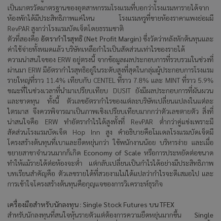
เป็นมาตรวัดมาตรฐานของอุตสาหกรรมโรงแรมที่บอกว่าโรงแรมหารายได้จาก
ห้องพักได้มีประสิทธิภาพแค่ไหน โรงแรมหรูที่ขายห้องราคาแพงย่อมมี
RevPAR
สูงกว่าโรงแรมบัดเจ็ตโดยธรรมชาติ
ตัวที่สองคือ
อัตรากำไรสุทธิ (
Net Profit Margin)
ซึ่งวัดว่าหลังหักต้นทุนและ
ค่าใช้จ่ายทั้งหมดแล้ว บริษัทเหลือกำไรเป็นสัดส่วนเท่าไรของรายได้
ความน่าสนใจของ ERW
อยู่ตรงนี้ จากข้อมูลผลประกอบการที่รวบรวมในช่วงที่
ผ่านมา
ERW
มีอัตรากำไรสุทธิอยู่ในระดับสูงที่สุดในกลุ่มผู้ประกอบการโรงแรม
รายใหญ่ที่ราว
11.4%
เทียบกับ
CENTEL
ที่ราว
7.8%
และ
MINT
ที่ราว
5.9%
ขณะที่ในช่วงเวลาที่นำมาเปรียบเทียบ
DUSIT
ยังมีผลประกอบการที่ผันผวน
และขาดทุน ทั้งนี้ ตัวเลขอัตรากำไรของแต่ละบริษัทเปลี่ยนแปลงในแต่ละ
ไตรมาส จึงควรพิจารณาเป็นภาพเชิงเปรียบเทียบมากกว่าตัวเลขตายตัว สิ่งที่
น่าสนใจคือ
ERW
ทำอัตรากำไรได้สูงทั้งที่
RevPAR
ต่ำกว่าคู่แข่งเพราะมี
สัดส่วนโรงแรมบัดเจ็ต
Hop Inn
สูง คำอธิบายคือโมเดลโรงแรมบัดเจ็ตมี
โครงสร้างต้นทุนที่เบาและยืดหยุ่นกว่า ใช้พนักงานน้อย บริหารง่าย และเมื่อ
ขยายสาขาจำนวนมากก็เกิด
Economy of Scale
หรือการประหยัดต่อขนาด
ทำให้แม้รายได้ต่อห้องจะต่ำ แต่กลับเปลี่ยนเป็นกำไรได้อย่างมีประสิทธิภาพ
บทเรียนสำคัญคือ ตัวเลขรายได้ที่สวยงามไม่ได้แปลว่ากำไรจะดีเสมอไป และ
การเข้าใจโครงสร้างต้นทุนคือกุญแจของการวิเคราะห์ธุรกิจ
เครื่องมือสำหรับนักลงทุน :
Single Stock Futures
บน
TFEX
สำหรับนักลงทุนที่สนใจหุ้นรายตัวแต่ต้องการความยืดหยุ่นมากขึ้น
Single