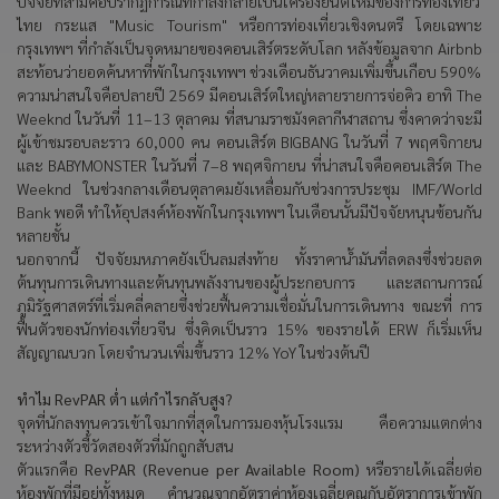
ปัจจัยที่สามคือปรากฏการณ์ที่กำลังกลายเป็นเครื่องยนต์ใหม่ของการท่องเที่ยว
ไทย กระแส "Music Tourism"
หรือการท่องเที่ยวเชิงดนตรี โดยเฉพาะ
กรุงเทพฯ ที่กำลังเป็นจุดหมายของคอนเสิร์ตระดับโลก หลังข้อมูลจาก
Airbnb
สะท้อนว่ายอดค้นหาที่พักในกรุงเทพฯ ช่วงเดือนธันวาคมเพิ่มขึ้นเกือบ
590%
ความน่าสนใจคือปลายปี 2569
มีคอนเสิร์ตใหญ่หลายรายการจ่อคิว อาทิ
The
Weeknd
ในวันที่
11–13
ตุลาคม ที่สนามราชมังคลากีฬาสถาน ซึ่งคาดว่าจะมี
ผู้เข้าชมรอบละราว
60,000
คน คอนเสิร์ต
BIGBANG
ในวันที่
7
พฤศจิกายน
และ
BABYMONSTER
ในวันที่
7–8
พฤศจิกายน ที่น่าสนใจคือคอนเสิร์ต
The
Weeknd
ในช่วงกลางเดือนตุลาคมยังเหลื่อมกับช่วงการประชุม
IMF/World
Bank
พอดี ทำให้อุปสงค์ห้องพักในกรุงเทพฯ ในเดือนนั้นมีปัจจัยหนุนซ้อนกัน
หลายชั้น
นอกจากนี้ ปัจจัยมหภาคยังเป็นลมส่งท้าย ทั้งราคาน้ำมันที่ลดลงซึ่งช่วยลด
ต้นทุนการเดินทางและต้นทุนพลังงานของผู้ประกอบการ และสถานการณ์
ภูมิรัฐศาสตร์ที่เริ่มคลี่คลายซึ่งช่วยฟื้นความเชื่อมั่นในการเดินทาง ขณะที่ การ
ฟื้นตัวของนักท่องเที่ยวจีน ซึ่งคิดเป็นราว 15%
ของรายได้
ERW
ก็เริ่มเห็น
สัญญาณบวก โดยจำนวนเพิ่มขึ้นราว
12% YoY
ในช่วงต้นปี
ทำไม
RevPAR
ต่ำ แต่กำไรกลับสูง
?
จุดที่นักลงทุนควรเข้าใจมากที่สุดในการมองหุ้นโรงแรม คือความแตกต่าง
ระหว่างตัวชี้วัดสองตัวที่มักถูกสับสน
ตัวแรกคือ
RevPAR (Revenue per Available Room)
หรือรายได้เฉลี่ยต่อ
ห้องพักที่มีอยู่ทั้งหมด คำนวณจากอัตราค่าห้องเฉลี่ยคูณกับอัตราการเข้าพัก