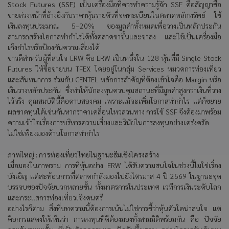
Stock Futures (SSF)
เป็นเครื่องมือที่ควรทำความรู้จัก
SSF
คือสัญญาซื้อ
ขายล่วงหน้าที่อ้างอิงกับราคาหุ้นรายตัวที่จดทะเบียนในตลาดหลักทรัพย์ ใช้
เงินลงทุนประมาณ
5–20%
ของมูลค่าทั้งหมดเพื่อวางเป็นหลักประกัน
สามารถสร้างโอกาสทำกำไรได้ทั้งตลาดขาขึ้นและขาลง และใช้เป็นเครื่องมือ
เก็งกำไรหรือป้องกันความเสี่ยงได้
ข่าวดีสำหรับผู้ที่สนใจ ERW
คือ
ERW
เป็นหนึ่งใน
128
หุ้นที่มี
Single Stock
Futures
ให้ซื้อขายบน
TFEX
โดยอยู่ในกลุ่ม
Services
หมวดการท่องเที่ยว
และสันทนาการ ร่วมกับ
CENTEL
หลักการสำคัญที่ต้องเข้าใจคือ
Margin
หรือ
เงินวางหลักประกัน ซึ่งทำให้นักลงทุนควบคุมสถานะที่มีมูลค่าสูงกว่าเงินที่วาง
ไว้จริง คุณสมบัตินี้คือดาบสองคม เพราะแม้จะเพิ่มโอกาสทำกำไร แต่ก็ขยาย
ผลขาดทุนได้เช่นกันหากราคาเคลื่อนไหวสวนทาง การใช้
SSF
จึงต้องมาพร้อม
ความเข้าใจเรื่องการบริหารความเสี่ยงและวินัยในการลงทุนอย่างเคร่งครัด
ไม่ใช่เพียงมองด้านโอกาสทำกำไร
ภาพใหญ่ : การท่องเที่ยวไทยในฐานะธีมเชิงโครงสร้าง
เมื่อมองในภาพรวม การที่หุ้นอย่าง ERW
ได้รับความสนใจในช่วงนี้ไม่ใช่เรื่อง
บังเอิญ แต่สะท้อนการที่ตลาดกำลังมองไปยังไตรมาส
4
ปี
2569
ในฐานะจุด
บรรจบของปัจจัยบวกหลายชั้น ทั้งมาตรการในประเทศ เวทีการเงินระดับโลก
และกระแสการท่องเที่ยวเชิงดนตรี
อย่างไรก็ตาม สิ่งที่บทความนี้ต้องการเน้นไม่ใช่การชี้ว่าหุ้นตัวใดน่าสนใจ แต่
คือการแสดงให้เห็นว่า การลงทุนที่ดีต้องมองทั้งสามมิติพร้อมกัน คือ
ปัจจัย