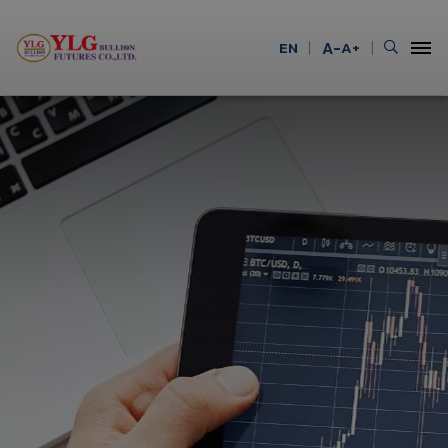
EN
A-
A+