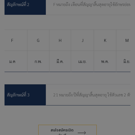
สัญลักษณ์ที่ 2
F หมายถึง เดือนที่สัญญาสิ้นสุดอายุใช้อักษรย่อหนึ่
F
G
H
J
K
M
ม.ค
ก.พ.
มี.ค.
เม.ย.
พ.ค.
มิ.ย.
สัญลักษณ์ที่ 3
21 หมายถึง ปีที่สัญญาสิ้นสุดอายุ ใช้ตัวเลข 2 ตัว
สนใจสมัครเปิด