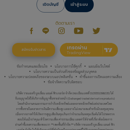
เปิดบัญชี
เข้าสู่ระบบ
ติดตามเรา
สมัครรับข่าวสาร
ข้อกำหนดและเงื่อนไข
นโยบายการใช้คุกกี้
แผนผังเว็บไซต์
นโยบายความเป็นส่วนตัวของข้อมูลส่วนบุคคล
นโยบายความปลอดภัยของระบบแอปพลิเคชั่น
คำชี้แจงการเปิดเผยความเสี่ยง
ข้อจำกัดความรับผิดชอบ
บริษัท วายแอลจี บูลเลี่ยน แอนด์ ฟิวเจอร์ส จำกัด (ทะเบียนเลขที่ 0105551098035) ได้
รับอนุญาตให้ให้บริการสัญญาซื้อขายล่วงหน้า (Exchanged traded derivative products)
โดยสำนักงานคณะกรรมการกำกับหลักทรัพย์และตลาดหลักทรัพย์แห่งประเทศไทย
การซื้อขายในตลาดการเงินมีความเสี่ยงสูง และอาจไม่เหมาะสมสำหรับนักลงทุนทุกคน
เนื่องจากอาจทำให้เกิดการสูญเสียเงินทุนเกินกว่าจำนวนเงินลงทุนเริ่มต้นได้ โปรดตรวจ
สอบให้แน่ใจว่าคุณเข้าใจความเสี่ยง ค่าธรรมเนียม และค่าใช้จ่ายที่เกี่ยวข้องโดยการ
ทองคำแท่งรายใหญ่
อ่านคำชี้แจงความเสี่ยงของเรา
**เขตพื้นที่จำกัด:** บริษัท วายแอลจี บูลเลี่ยน แอนด์ ฟิว
เจอร์ส จำกัด ไม่ให้บริการแก่ผู้ที่พำนักอยู่ในบางประเทศที่ได้รับการระบุโดยหน่วยงาน