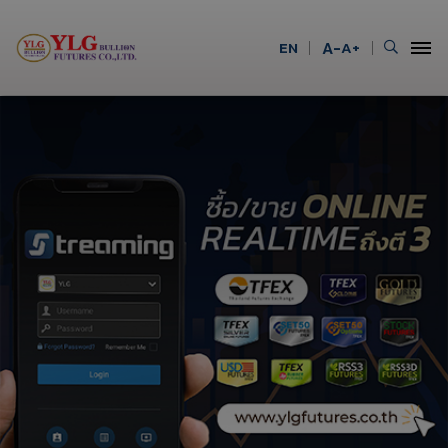
EN
A-
A+